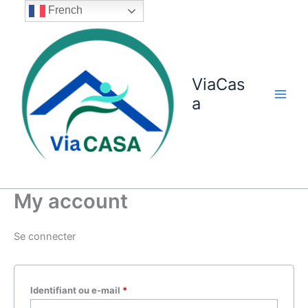
Aller
French
au
contenu
ViaCas
a
My account
Se connecter
Obligatoire
Identifiant ou e-mail
*