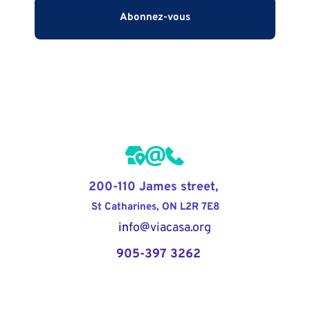
Abonnez-vous
CONTACTEZ-NOUS DU CANADA
200-110 James street, 
St Catharines, ON L2R 7E8
       in
fo
@viacasa.org
  905-397 3262
LIEN DU SITE