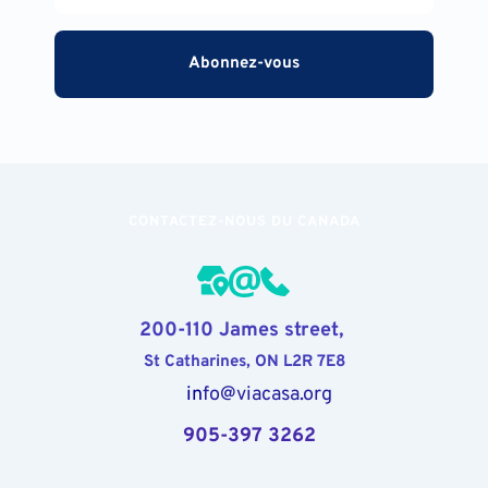
Abonnez-vous
CONTACTEZ-NOUS DU CANADA
200-110 James street, 
St Catharines, ON L2R 7E8
       in
fo
@viacasa.org
  905-397 3262